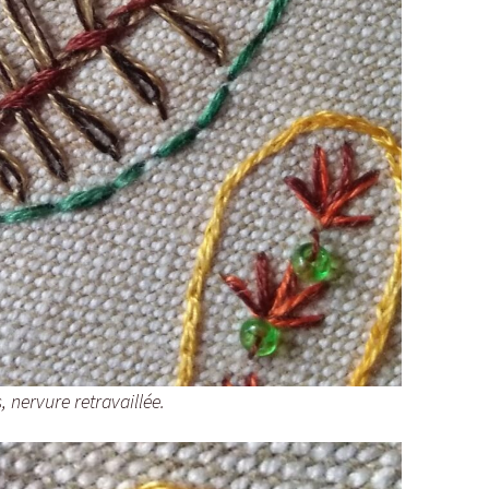
s, nervure retravaillée.