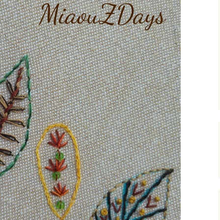
istes des tutos
sympathiques que
’utilise.