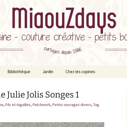
ts Bonheurs et milles autres astuces
ys
Bibliothèque
Jardin
Chez les copines
ation
s
Style de vie
Plantes d’interieur
 Julie Jolis Songes 1
tes
Développement
Potager
Personnel
ie
,
Fils et Aiguilles
,
Patchwork
,
Petits ouvrages divers
,
Tag
Bonheurs
le
rticles tutos inclus