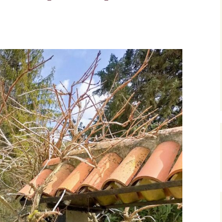
istes des tutos
sympathiques que
’utilise.