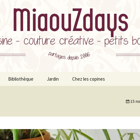
ts Bonheurs et milles autres astuces
ys
Bibliothèque
Jardin
Chez les copines
ation
s
Style de vie
Plantes d’interieur
15 n
tes
Développement
Potager
Personnel
Bonheurs
le
rticles tutos inclus