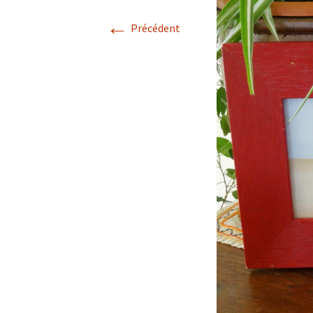
←
L
Précédent
j