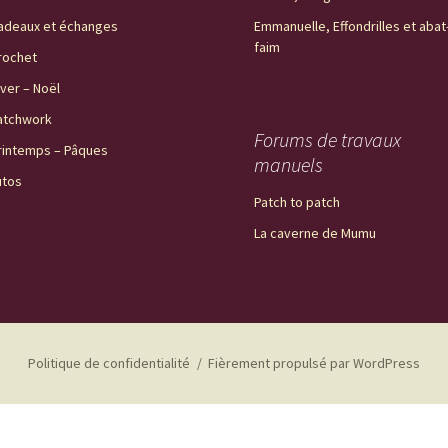
adeaux et échanges
Emmanuelle, Effondrilles et abat
faim
rochet
iver – Noël
atchwork
Forums de travaux
rintemps – Pâques
manuels
utos
Patch to patch
La caverne de Mumu
Politique de confidentialité
Fièrement propulsé par WordPress