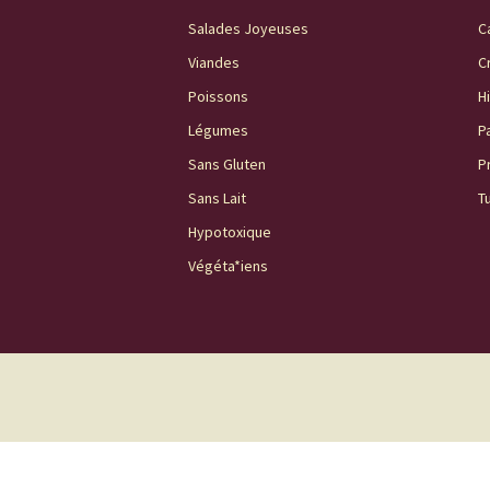
Salades Joyeuses
C
Viandes
C
Poissons
H
Légumes
P
Sans Gluten
P
Sans Lait
T
Hypotoxique
Végéta*iens