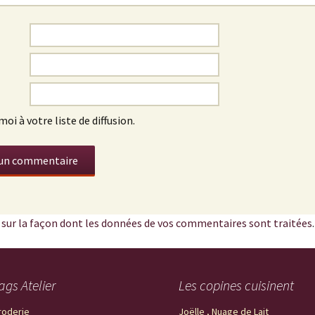
oi à votre liste de diffusion.
s sur la façon dont les données de vos commentaires sont traitées
.
ags Atelier
Les copines cuisinent
roderie
Joëlle , Nuage de Lait