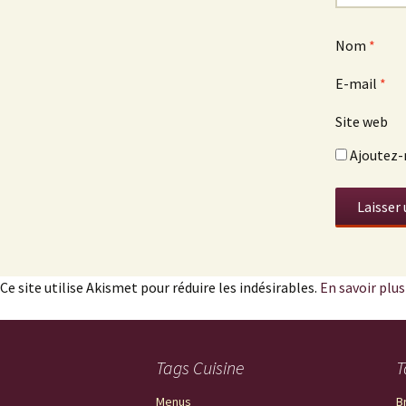
Nom
*
E-mail
*
Site web
Ajoutez-m
Ce site utilise Akismet pour réduire les indésirables.
En savoir plu
Tags Cuisine
T
Menus
B