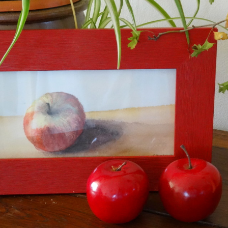
istes des tutos
sympathiques que
’utilise.