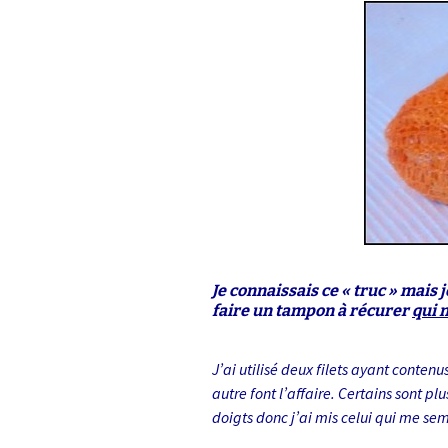
L
j
Je connaissais ce « truc » mais je
fair
e un tampon à récurer
qui 
J’ai utilisé deux filets ayant conten
autre font l’affaire. Certains sont pl
doigts donc j’ai mis celui qui me semb