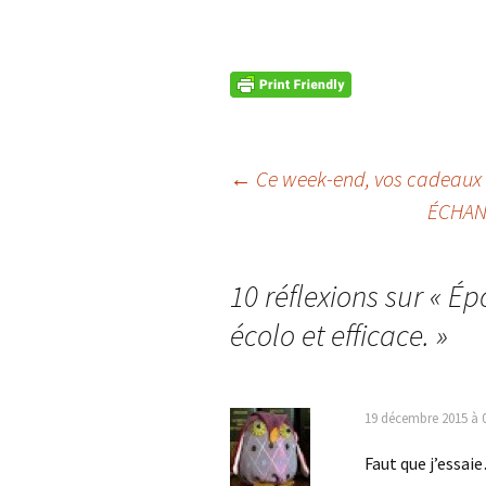
Navigation
←
Ce week-end, vos cadeaux 
ÉCHANG
des
articles
10 réflexions sur «
Ép
écolo et efficace.
»
19 décembre 2015 à 
Faut que j’essaie