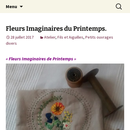
Cuisine / Idées Créatives / Petits Bonheurs et
Aller
Recherc
MiaouZdays
Menu
au
milles autres astuces
contenu
Fleurs Imaginaires du Printemps.
28 juillet 2017
Atelier
,
Fils et Aiguilles
,
Petits ouvrages
divers
« Fleurs Imaginaires de Printemps »