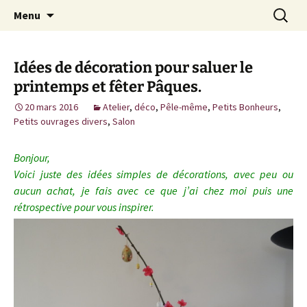
Cuisine / Idées Créatives / Petits Bonheurs et
Aller
Recherc
MiaouZdays
Menu
au
milles autres astuces
contenu
Idées de décoration pour saluer le
printemps et fêter Pâques.
20 mars 2016
Atelier
,
déco
,
Pêle-même
,
Petits Bonheurs
,
Petits ouvrages divers
,
Salon
Bonjour,
Voici juste des idées simples de décorations, avec peu ou
aucun achat, je fais avec ce que j’ai chez moi puis une
rétrospective pour vous inspirer.