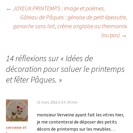
Navigation
←
JOYEUX PRINTEMPS : image et poèmes.
Gâteau de Pâques : génoise de petit épeautre,
des
ganache sans lait, crème anglaise au thermomix
articles
(ou pas)
→
14 réflexions sur «
Idées de
décoration pour saluer le printemps
et fêter Pâques.
»
21 mars 2016 à 8 h 39 min
monsieur Verveine ayant fait les vitres hier,
je me contenterai de déposer des petits
verveine et
décors de printemps sur les meubles…