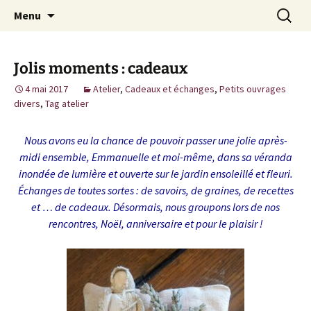
Cuisine / Idées Créatives / Petits Bonheurs et
Aller
Recherc
MiaouZdays
Menu
au
milles autres astuces
contenu
Jolis moments : cadeaux
4 mai 2017
Atelier
,
Cadeaux et échanges
,
Petits ouvrages
divers
,
Tag atelier
Nous avons eu la chance de pouvoir passer une jolie après-
midi ensemble, Emmanuelle et moi-même, dans sa véranda
inondée de lumière et ouverte sur le jardin ensoleillé et fleuri.
Échanges de toutes sortes : de savoirs, de graines, de recettes
et … de cadeaux. Désormais, nous groupons lors de nos
rencontres, Noël, anniversaire et pour le plaisir !