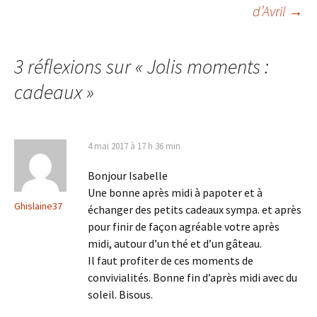
d’Avril
→
articles
3 réflexions sur «
Jolis moments :
cadeaux
»
4 mai 2017 à 17 h 36 min
Bonjour Isabelle
Une bonne après midi à papoter et à
Ghislaine37
échanger des petits cadeaux sympa. et après
pour finir de façon agréable votre après
midi, autour d’un thé et d’un gâteau.
Il faut profiter de ces moments de
convivialités. Bonne fin d’après midi avec du
soleil. Bisous.