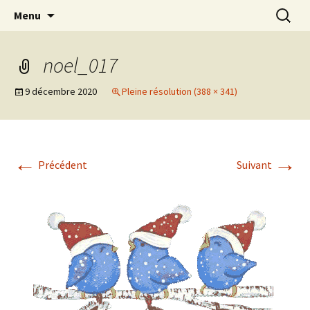
Cuisine / Idées Créatives / Petits Bonheurs et
Aller
Recherc
MiaouZdays
Menu
au
milles autres astuces
contenu
noel_017
9 décembre 2020
Pleine résolution (388 × 341)
←
→
Précédent
Suivant