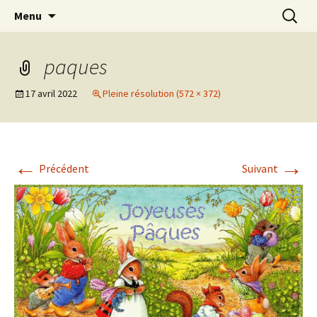
Cuisine / Idées Créatives / Petits Bonheurs et
Aller
Recherc
MiaouZdays
Menu
au
milles autres astuces
contenu
paques
17 avril 2022
Pleine résolution (572 × 372)
←
→
Précédent
Suivant