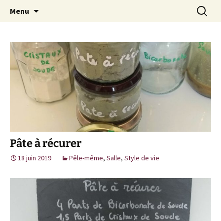
Cuisine / Idées Créatives / Petits
Aller
Recherc
MiaouZdays
Menu
au
Bonheurs et milles autres astuces
contenu
Pâte à récurer
18 juin 2019
Pêle-même
,
Salle
,
Style de vie