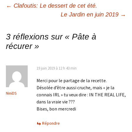
Navigation
←
Clafoutis: Le dessert de cet été.
Le Jardin en juin 2019
→
des
articles
3 réflexions sur «
Pâte à
récurer
»
19 juin 2019 à 12 h 43 min
Merci pour le partage de la recette.
Désolée d’être aussi cruche, mais « je la
NiniDS
connais IRL » tu veux dire : IN THE REAL LIFE,
dans la vraie vie ???
Bises, bon mercredi
Répondre