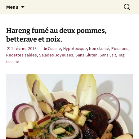
Cuisine / Idées Créatives / Petits Bonheurs et
Aller
Recherc
MiaouZdays
Menu
au
milles autres astuces
contenu
Hareng fumé au deux pommes,
betterave et noix.
1 février 2018
Cuisine
,
Hypotoxique
,
Non classé
,
Poissons
,
Recettes salées
,
Salades Joyeuses
,
Sans Gluten
,
Sans Lait
,
Tag
cuisine