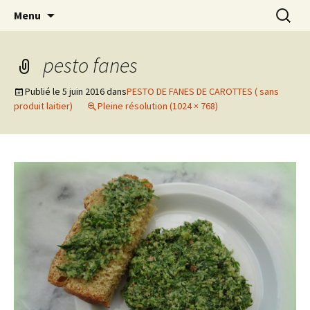
Cuisine / Idées Créatives / Petits Bonheurs et
Aller
Recherc
MiaouZdays
Menu
au
milles autres astuces
contenu
pesto fanes
Publié le
5 juin 2016
dans
PESTO DE FANES DE CAROTTES ( sans
produit laitier)
Pleine résolution (1024 × 768)