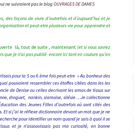
qui ne suivraient pas le blog
OUVRAGES DE DAMES
istes des tutos
sympathiques que
’utilise.
es, des façons de vivre d’autrefois et d’aujourd’hui et je
organisation et peut-etre plusieurs vie pour apprendre et
uverte là, tout de suite , maintenant
(et si vous saviez
rs que je n’ai pas publié encore ici tant en couture qu’en
elisais pour la 5 ou 6 ème fois peut-etre » Au bonheur des
oi pouvaient ressembler ces étoffes citées dans les les
ncle de Denise ou celles decrivant les amas de tissus sur
nne, droguet, nankin, siamoise, silésie …Je collectionne
Éducation des Jeunes Filles d’autrefois où sont cités des
. Et si j’ai le réflexe dictionnaire devant un mot que je ne
 recherche pour identifier un nom quand je sais à quoi il se
tissus et je n’assouvissais pas ma curiosité, en bonne