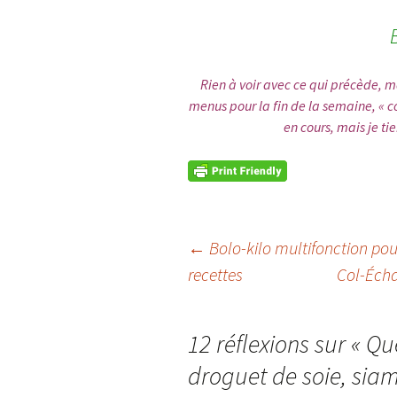
Rien à voir avec ce qui précède, ma
menus pour la fin de la semaine, « c
en cours, mais je t
Navigation
←
Bolo-kilo multifonction pou
recettes
Col-Écha
des
articles
12 réflexions sur «
Que
droguet de soie, siam