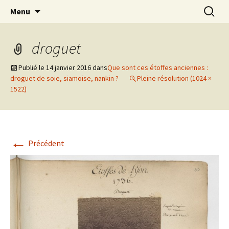
Cuisine / Idées Créatives / Petits Bonheurs et
Aller
Recherc
MiaouZdays
Menu
au
milles autres astuces
contenu
droguet
Publié le
14 janvier 2016
dans
Que sont ces étoffes anciennes :
droguet de soie, siamoise, nankin ?
Pleine résolution (1024 ×
1522)
←
Précédent