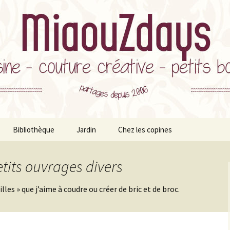
ts Bonheurs et milles autres astuces
ys
Bibliothèque
Jardin
Chez les copines
ation
s
Style de vie
Plantes d’interieur
etits ouvrages divers
es
Développement
Potager
Personnel
les » que j’aime à coudre ou créer de bric et de broc.
Bonheurs
le
rticles tutos inclus