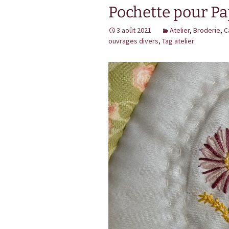
Pochette pour Pa
L
3 août 2021
Atelier
,
Broderie
,
C
j
ouvrages divers
,
Tag atelier