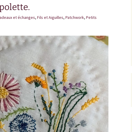
polette.
istes des tutos
sympathiques que
adeaux et échanges
’utilise.
,
Fils et Aiguilles
,
Patchwork
,
Petits